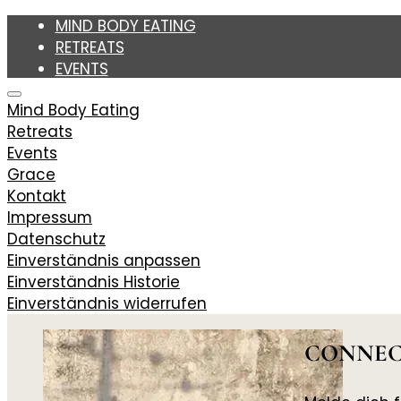
MIND BODY EATING
RETREATS
EVENTS
Mind Body Eating
Stefanie Grace
Retreats
Events
Grace
WOMEN'S HEALTH COACHING
Kontakt
Impressum
GRACE
Datenschutz
KONTAKT
Einverständnis anpassen
Einverständnis Historie
Einverständnis widerrufen
CONNEC