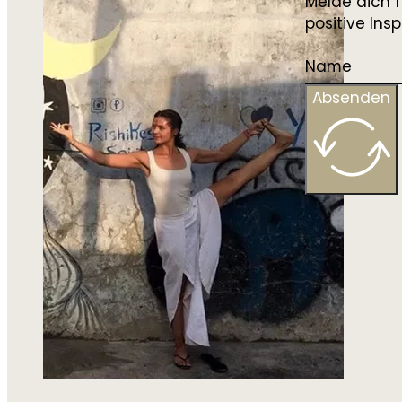
Melde dich f
positive In
Absenden