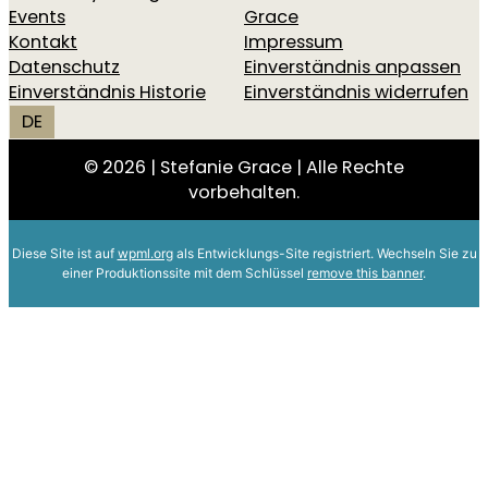
Events
Grace
Kontakt
Impressum
Datenschutz
Einverständnis anpassen
Einverständnis Historie
Einverständnis widerrufen
DE
© 2026 | Stefanie Grace | Alle Rechte
vorbehalten.
Diese Site ist auf
wpml.org
als Entwicklungs-Site registriert. Wechseln Sie zu
einer Produktionssite mit dem Schlüssel
remove this banner
.