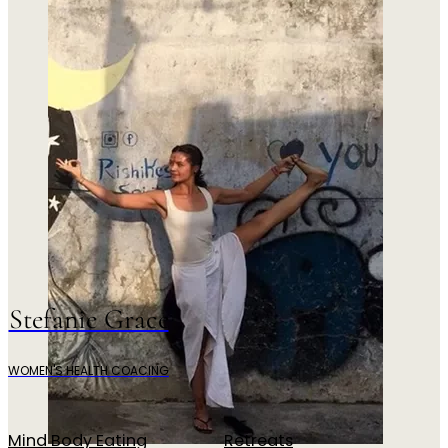
Stefanie Grace
WOMEN'S HEALTH COACING
Mind Body Eating
Retreats