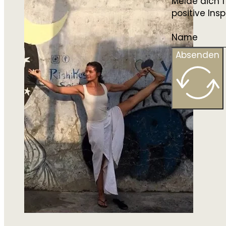
Melde dich f
positive In
Absenden