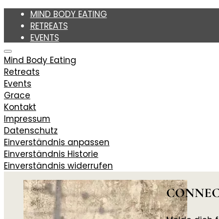
MIND BODY EATING
RETREATS
EVENTS
Mind Body Eating
Stefanie Grace
Retreats
Events
Grace
WOMEN'S HEALTH COACHING
Kontakt
Impressum
GRACE
Datenschutz
KONTAKT
Einverständnis anpassen
Einverständnis Historie
Einverständnis widerrufen
CONNEC