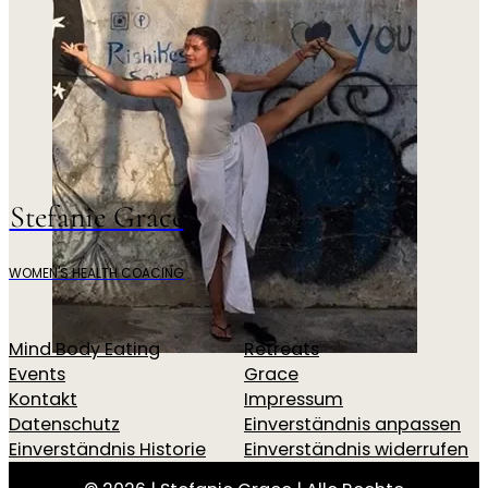
Stefanie Grace
WOMEN'S HEALTH COACING
Mind Body Eating
Retreats
Events
Grace
Kontakt
Impressum
Datenschutz
Einverständnis anpassen
Einverständnis Historie
Einverständnis widerrufen