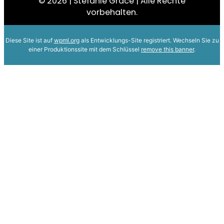
© 2026 | Stefanie Grace | Alle Rechte
vorbehalten.
Diese Site ist auf
wpml.org
als Entwicklungs-Site registriert. Wechseln Sie zu
einer Produktionssite mit dem Schlüssel
remove this banner
.