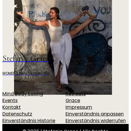
Stefanie Grace
WOMEN'S HEALTH COACING
Mind Body Eating
Retreats
Events
Grace
Kontakt
Impressum
Datenschutz
Einverständnis anpassen
Einverständnis Historie
Einverständnis widerrufen