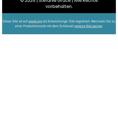
© 2026 | Stefanie Grace | Alle Rechte
vorbehalten.
Diese Site ist auf
wpml.org
als Entwicklungs-Site registriert. Wechseln Sie zu
einer Produktionssite mit dem Schlüssel
remove this banner
.