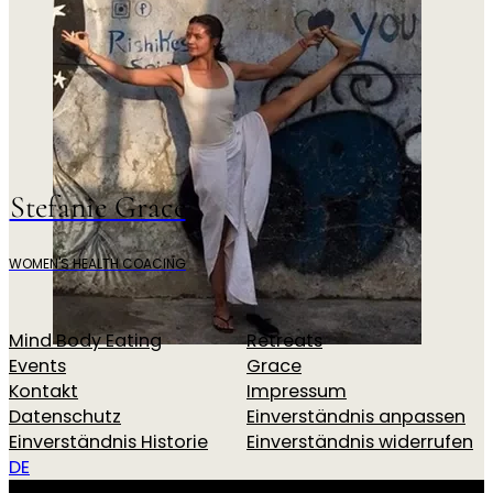
Stefanie Grace
WOMEN'S HEALTH COACING
Mind Body Eating
Retreats
Events
Grace
Kontakt
Impressum
Datenschutz
Einverständnis anpassen
Einverständnis Historie
Einverständnis widerrufen
DE