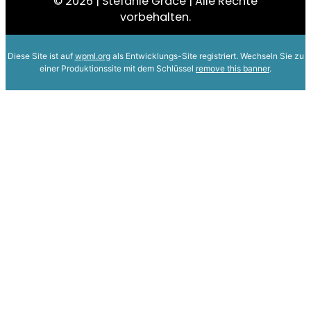
© 2026 | Stefanie Grace | Alle Rechte
vorbehalten.
Diese Site ist auf
wpml.org
als Entwicklungs-Site registriert. Wechseln Sie zu
einer Produktionssite mit dem Schlüssel
remove this banner
.