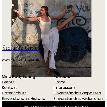
Stefanie Grace
WOMEN'S HEALTH COACING
Mind Body Eating
Retreats
Events
Grace
Kontakt
Impressum
Datenschutz
Einverständnis anpassen
Einverständnis Historie
Einverständnis widerrufen