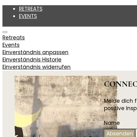
RETREATS
EVENTS
Stefanie Grace
Retreats
Events
Einverständnis anpassen
WOMEN'S HEALTH COACHING
Einverständnis Historie
Einverständnis widerrufen
CONNEC
Melde dich f
positive In
Absenden