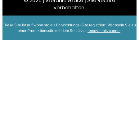
© 2026 | Stefanie Grace | Alle Rechte
vorbehalten.
Diese Site ist auf
wpml.org
als Entwicklungs-Site registriert. Wechseln Sie zu
einer Produktionssite mit dem Schlüssel
remove this banner
.