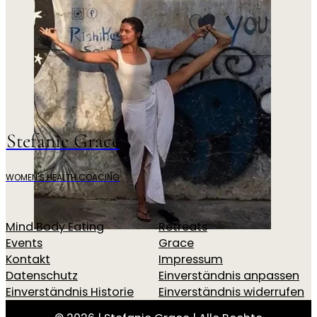
Stefanie Grace
WOMEN'S HEALTH COACING
Mind Body Eating
Retreats
Events
Grace
Kontakt
Impressum
Datenschutz
Einverständnis anpassen
Einverständnis Historie
Einverständnis widerrufen